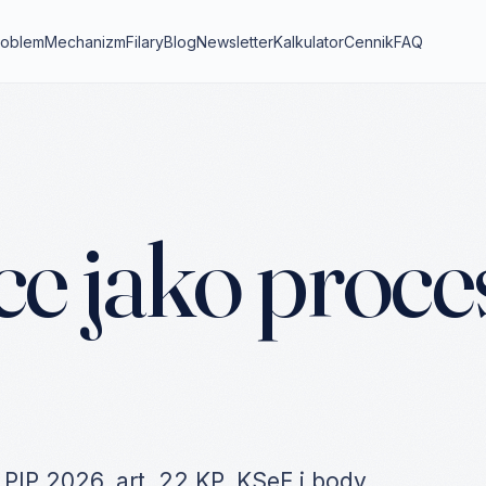
roblem
Mechanizm
Filary
Blog
Newsletter
Kalkulator
Cennik
FAQ
 jako proces
 PIP 2026, art. 22 KP, KSeF i body