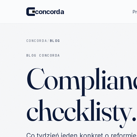
concorda
P
CONCORDA
/
BLOG
BLOG CONCORDA
Compliance
checklisty.
Co tydzień jeden konkret o reformie