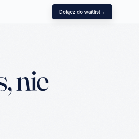
Dołącz do waitlist
→
, nie