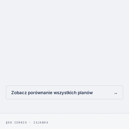
CONCORDA
EXCEL + RADCA
5 dni
0 dni, ale ciągle
CONCORDA
EXCEL + RADCA
od 6 tys. PLN
20–50 tys. PLN za radcę
Zobacz porównanie wszystkich planów
→
§08
·
CENNIK · ZAJAWKA