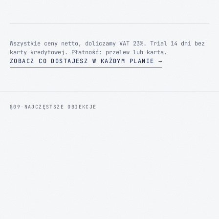
Wszystkie ceny netto, doliczamy VAT 23%. Trial 14 dni bez
karty kredytowej. Płatność: przelew lub karta.
ZOBACZ CO DOSTAJESZ W KAŻDYM PLANIE
→
§09
·
NAJCZĘSTSZE OBIEKCJE
Mamy już radcę prawnego, on się tym
+