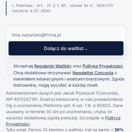
↳ Podstawa: art. 22 § 1 KP, ustawa Dz.U. 2026/473
(wejście 8.07.2026)
Dołącz do waitlist
→
Wymagane zgody
Akceptuję
Regulamin Waitlisty
oraz
Politykę Prywatności
.
Chcę dodatkowo otrzymywać
Newsletter Concorda
z
materiałami edukacyjnymi i analizami branżowymi. Zgoda
dobrowolna, mogę wycofać w każdej chwili.
Administratorem danych jest Jakub Pożarycki (Concorda),
NIP 8513262181.
Email przetwarzamy w celu powiadomienia
Cię o uruchomieniu Platformy (art. 6 ust. 1 lit. b RODO). Dane
usuwamy w terminie 30 dni po uruchomieniu, chyba że
wyrazisz dodatkową zgodę powyżej.
Szczegóły w
Polityce
Prywatności
.
Tylko email. Pierwsi 20 klientów z waitlisty: trial za darmo +
20%