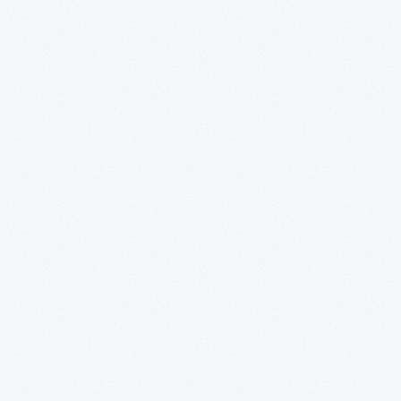
·
·
·
·
·
PLN
·