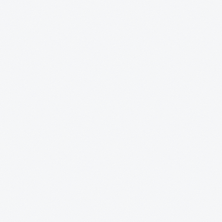
·
·
·
·
·
PLN
·
·
·